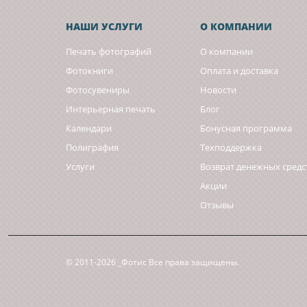
НАШИ УСЛУГИ
О КОМПАНИИ
Печать фотографий
О компании
Фотокниги
Оплата и доставка
Фотосувениры
Новости
Интерьерная печать
Блог
Календари
Бонусная программа
Полиграфия
Техподдержка
Услуги
Возврат денежных средс
Акции
Отзывы
© 2011-2026 _Фотис Все права защищены.