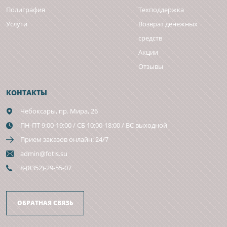
Полиграфия
Техподдержка
Услуги
Возврат денежных
средств
Акции
Отзывы
КОНТАКТЫ
Чебоксары,
пр. Мира, 26
ПН-ПТ 9:00-19:00 / СБ 10:00-18:00 / ВС выходной
Прием заказов онлайн: 24/7
admin@fotis.su
8-(8352)-29-55-07
ОБРАТНАЯ СВЯЗЬ